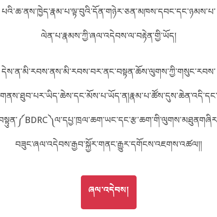
པའི་ཆ་ནས་ཁྱེད་རྣམ་པ་ལྟ་བུའི་དོན་གཉེར་ཅན་མཁས་དབང་དང་ཉམས་པ་
བོད་ཡིག
English
ལེན་པ་རྣམས་ཀྱི་ཞལ་འདེབས་ལ་བརྟེན་གྱི་ཡོད།
metadata ཕབ་ལེན།
中文
དེས་ན་མི་རབས་ནས་མི་རབས་བར་ནང་བསྟན་ཆོས་ལུགས་ཀྱི་གསུང་རབས་
ភាសាខ្មែរ
གནས་ཐུབ་པར་ཡིད་ཆེས་དང་མོས་པ་ཡོད་ན།རྣམ་པ་ཚོས་དུས་ཆེན་འདི་དང
བསྟུན་༼BDRC༽ལ་དཔྱ་ཁྲལ་ཆག་ཡང་དང་རྩ་ཆག་གི་ལུགས་མཐུནགཞིར
བཟུང་ཞལ་འདེབས་རྒྱབ་སྐྱོར་གནང་རྒྱུར་དགོངས་འཇགས་འཚལ།།
GO TO
ཞལ་འདེབས།
ཞལ་འདེབས།