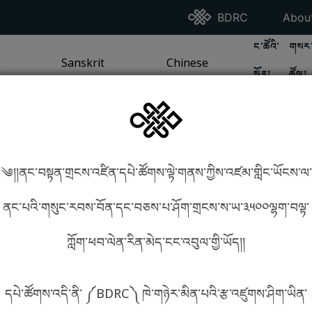
Go To BDRC Homepag
Go T
BDRC
Abou
GO TO BDR
GO 
ང་ཚོའི་
གསར་
A
LI / SEA TRADITION
PAGE
GO TO
Sanskrit
SANSKRIT TRADITION
PAGE
GO TO
Chinese
CHINESE TRADITION
PAGE
སྐོར།
ཚོལ།
Tradition
Tradition
༄།།ནང་བསྟན་གྲངས་འཛིན་དཔེ་ཚོགས་ལྟེ་གནས་ཀྱིས་འཛམ་གླིང་ཡོངས་ལ་
in phonetics!
How to find things?
ནང་པའི་གསུང་རབས་བོན་དང་བཅས་པ་ཤོག་གྲངས་ས་ཡ་༣༥༠༠ལྷག་བལྟ་
ཀློག་ཕབ་ལེན་རིན་མེད་ངང་འབུལ་གྱི་ཡོད།།
སྐད་ཡིག་འདེམ།
དཔེ་ཚོགས་འདི་ནི་ ༼BDRC༽ ཁེ་གཉེར་མིན་པའི་རྩ་འཛུགས་ཤིག་ཡིན་