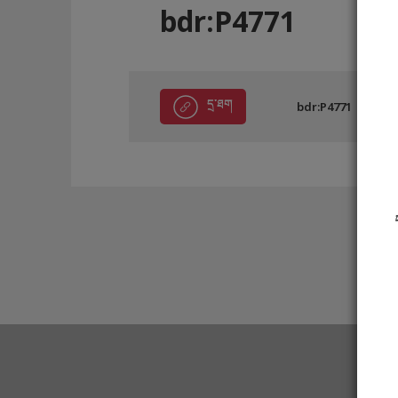
bdr:P4771
དྲ་ཐག
bdr:P4771