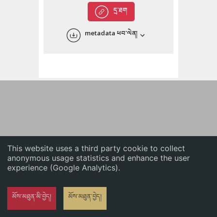
English
དྲ་ཐག
中文
metadata ཕབ་ལེན།
ភាសាខ្មែរ
This website uses a third party cookie to collect
anonymous usage statistics and enhance the user
experience (Google Analytics).
མོས་མཐུན་མི་བྱེད།
མོས་མཐུན་བྱེད།