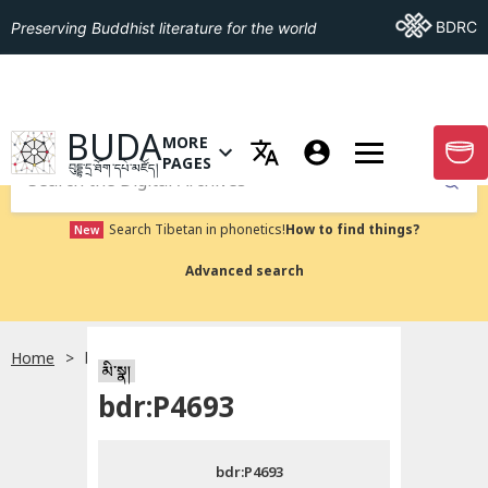
Go To BDRC
BDRC
Preserving Buddhist literature for the world
GO TO HOMEPAGE
BUDA
MORE
GO T
OPEN MENU OF MORE PAGES
PAGES
བུདྡྷ་དྲ་ཐོག་དཔེ་མཛོད།
Submit
Search Tibetan in phonetics!
How to find things?
New
Advanced search
Home
bdr:P4693
སྐད་ཡིག་འདེམ།
མི་སྣ།
bdr:P4693
བོད་ཡིག
bdr:P4693