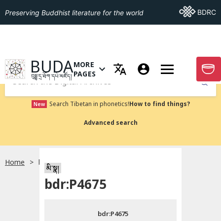
Go To BDRC
BDRC
Preserving Buddhist literature for the world
GO TO HOMEPAGE
BUDA
MORE
GO T
OPEN MENU OF MORE PAGES
PAGES
བུདྡྷ་དྲ་ཐོག་དཔེ་མཛོད།
Submit
Search Tibetan in phonetics!
How to find things?
New
Advanced search
Home
bdr:P4675
སྐད་ཡིག་འདེམ།
མི་སྣ།
bdr:P4675
བོད་ཡིག
bdr:P4675