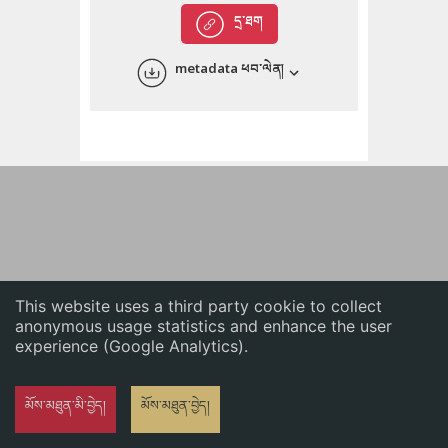
English
དྲ་ཐག
中文
metadata ཕབ་ལེན།
ភាសាខ្មែរ
This website uses a third party cookie to collect
anonymous usage statistics and enhance the user
experience (Google Analytics).
མོས་མཐུན་མི་བྱེད།
མོས་མཐུན་བྱེད།