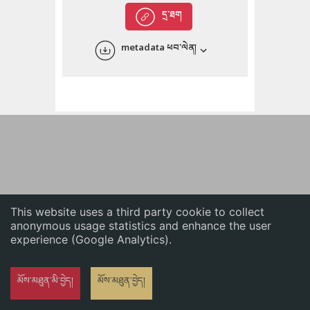
English
དྲ་ཐག
中文
metadata ཕབ་ལེན།
ភាសាខ្មែរ
This website uses a third party cookie to collect
anonymous usage statistics and enhance the user
experience (Google Analytics).
མོས་མཐུན་མི་བྱེད།
མོས་མཐུན་བྱེད།