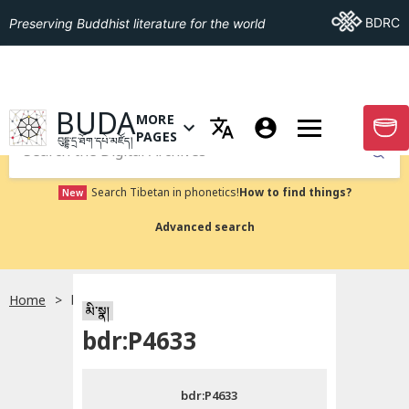
Go To BDRC
BDRC
Preserving Buddhist literature for the world
GO TO HOMEPAGE
BUDA
MORE
GO T
OPEN MENU OF MORE PAGES
PAGES
བུདྡྷ་དྲ་ཐོག་དཔེ་མཛོད།
Submit
Search Tibetan in phonetics!
How to find things?
New
Advanced search
Home
bdr:P4633
སྐད་ཡིག་འདེམ།
མི་སྣ།
bdr:P4633
བོད་ཡིག
bdr:P4633