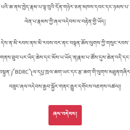
པའི་ཆ་ནས་ཁྱེད་རྣམ་པ་ལྟ་བུའི་དོན་གཉེར་ཅན་མཁས་དབང་དང་ཉམས་པ་
བོད་ཡིག
English
ལེན་པ་རྣམས་ཀྱི་ཞལ་འདེབས་ལ་བརྟེན་གྱི་ཡོད།
metadata ཕབ་ལེན།
中文
དེས་ན་མི་རབས་ནས་མི་རབས་བར་ནང་བསྟན་ཆོས་ལུགས་ཀྱི་གསུང་རབས་
ភាសាខ្មែរ
གནས་ཐུབ་པར་ཡིད་ཆེས་དང་མོས་པ་ཡོད་ན།རྣམ་པ་ཚོས་དུས་ཆེན་འདི་དང
བསྟུན་༼BDRC༽ལ་དཔྱ་ཁྲལ་ཆག་ཡང་དང་རྩ་ཆག་གི་ལུགས་མཐུནགཞིར
བཟུང་ཞལ་འདེབས་རྒྱབ་སྐྱོར་གནང་རྒྱུར་དགོངས་འཇགས་འཚལ།།
GO TO
ཞལ་འདེབས།
ཞལ་འདེབས།