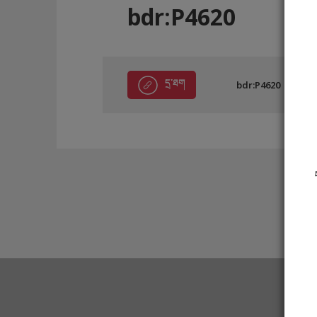
bdr:P4620
དྲ་ཐག
bdr:P4620