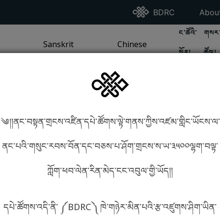
Go To BDRC Homepag
Go T
BDRC
Abou
GO TO BDR
GO 
ང་ཚོའི་
གསར་
A
LI / SEA TRADITION
PAGE
GO TO
Sanskrit
SANSKRIT TRADITION
PAGE
GO TO
Chinese
CHINESE TRADITION
PAGE
སྐོར།
ཚོལ།
Tradition
Tradition
༄།།ནང་བསྟན་གྲངས་འཛིན་དཔེ་ཚོགས་ལྟེ་གནས་ཀྱིས་འཛམ་གླིང་ཡོངས་ལ་
in phonetics!
How to find things?
ནང་པའི་གསུང་རབས་བོན་དང་བཅས་པ་ཤོག་གྲངས་ས་ཡ་༣༥༠༠ལྷག་བལྟ་
ཀློག་ཕབ་ལེན་རིན་མེད་ངང་འབུལ་གྱི་ཡོད།།
སྐད་ཡིག་འདེམ།
དཔེ་ཚོགས་འདི་ནི་ ༼BDRC༽ ཁེ་གཉེར་མིན་པའི་རྩ་འཛུགས་ཤིག་ཡིན་