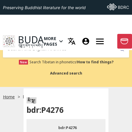
Go To BDRC
BDRC
Preserving Buddhist literature for the world
GO TO HOMEPAGE
BUDA
MORE
GO T
OPEN MENU OF MORE PAGES
PAGES
བུདྡྷ་དྲ་ཐོག་དཔེ་མཛོད།
Submit
Search Tibetan in phonetics!
How to find things?
New
Advanced search
Home
bdr:P4276
སྐད་ཡིག་འདེམ།
མི་སྣ།
bdr:P4276
བོད་ཡིག
bdr:P4276