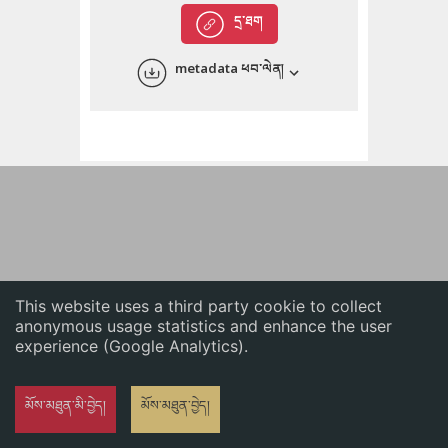
English
དྲ་ཐག
中文
metadata ཕབ་ལེན།
ភាសាខ្មែរ
This website uses a third party cookie to collect
anonymous usage statistics and enhance the user
experience (Google Analytics).
མོས་མཐུན་མི་བྱེད།
མོས་མཐུན་བྱེད།