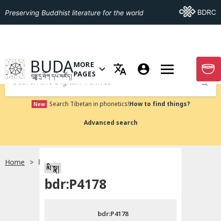
Go To BDRC
BDRC
Preserving Buddhist literature for the world
GO TO HOMEPAGE
BUDA
MORE
GO T
OPEN MENU OF MORE PAGES
PAGES
བུདྡྷ་དྲ་ཐོག་དཔེ་མཛོད།
Submit
Search Tibetan in phonetics!
How to find things?
New
Advanced search
Home
bdr:P4178
སྐད་ཡིག་འདེམ།
མི་སྣ།
bdr:P4178
བོད་ཡིག
bdr:P4178