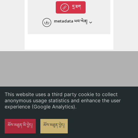
English
དྲ་ཐག
中文
metadata ཕབ་ལེན།
ភាសាខ្មែរ
This website uses a third party cookie to collect
anonymous usage statistics and enhance the user
experience (Google Analytics).
མོས་མཐུན་མི་བྱེད།
མོས་མཐུན་བྱེད།