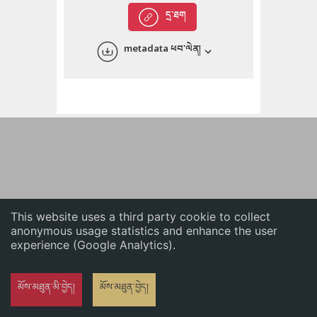
English
དྲ་ཐག
中文
metadata ཕབ་ལེན།
ភាសាខ្មែរ
This website uses a third party cookie to collect
anonymous usage statistics and enhance the user
experience (Google Analytics).
མོས་མཐུན་མི་བྱེད།
མོས་མཐུན་བྱེད།