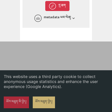
English
དྲ་ཐག
中文
metadata ཕབ་ལེན།
ភាសាខ្មែរ
This website uses a third party cookie to collect
anonymous usage statistics and enhance the user
experience (Google Analytics).
མོས་མཐུན་མི་བྱེད།
མོས་མཐུན་བྱེད།