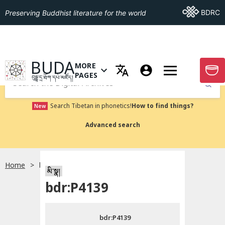
Go To BDRC
BDRC
Preserving Buddhist literature for the world
GO TO HOMEPAGE
BUDA
MORE
GO T
OPEN MENU OF MORE PAGES
PAGES
བུདྡྷ་དྲ་ཐོག་དཔེ་མཛོད།
Submit
Search Tibetan in phonetics!
How to find things?
New
Advanced search
Home
bdr:P4139
སྐད་ཡིག་འདེམ།
མི་སྣ།
bdr:P4139
བོད་ཡིག
bdr:P4139