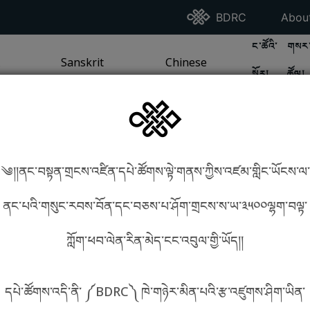
Go To BDRC Homepag
Go T
BDRC
Abou
GO TO BDR
GO 
ང་ཚོའི་
གསར་
A
LI / SEA TRADITION
PAGE
GO TO
Sanskrit
SANSKRIT TRADITION
PAGE
GO TO
Chinese
CHINESE TRADITION
PAGE
སྐོར།
ཚོལ།
Tradition
Tradition
༄།།ནང་བསྟན་གྲངས་འཛིན་དཔེ་ཚོགས་ལྟེ་གནས་ཀྱིས་འཛམ་གླིང་ཡོངས་ལ་
in phonetics!
How to find things?
ནང་པའི་གསུང་རབས་བོན་དང་བཅས་པ་ཤོག་གྲངས་ས་ཡ་༣༥༠༠ལྷག་བལྟ་
ཀློག་ཕབ་ལེན་རིན་མེད་ངང་འབུལ་གྱི་ཡོད།།
སྐད་ཡིག་འདེམ།
དཔེ་ཚོགས་འདི་ནི་ ༼BDRC༽ ཁེ་གཉེར་མིན་པའི་རྩ་འཛུགས་ཤིག་ཡིན་