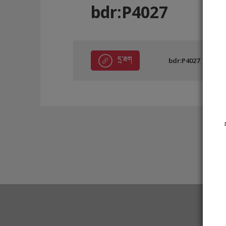
bdr:P4027
དྲ་ཐག
bdr:P4027