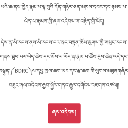
པའི་ཆ་ནས་ཁྱེད་རྣམ་པ་ལྟ་བུའི་དོན་གཉེར་ཅན་མཁས་དབང་དང་ཉམས་པ་
བོད་ཡིག
English
ལེན་པ་རྣམས་ཀྱི་ཞལ་འདེབས་ལ་བརྟེན་གྱི་ཡོད།
metadata ཕབ་ལེན།
中文
དེས་ན་མི་རབས་ནས་མི་རབས་བར་ནང་བསྟན་ཆོས་ལུགས་ཀྱི་གསུང་རབས་
ភាសាខ្មែរ
གནས་ཐུབ་པར་ཡིད་ཆེས་དང་མོས་པ་ཡོད་ན།རྣམ་པ་ཚོས་དུས་ཆེན་འདི་དང
བསྟུན་༼BDRC༽ལ་དཔྱ་ཁྲལ་ཆག་ཡང་དང་རྩ་ཆག་གི་ལུགས་མཐུནགཞིར
བཟུང་ཞལ་འདེབས་རྒྱབ་སྐྱོར་གནང་རྒྱུར་དགོངས་འཇགས་འཚལ།།
GO TO
ཞལ་འདེབས།
ཞལ་འདེབས།