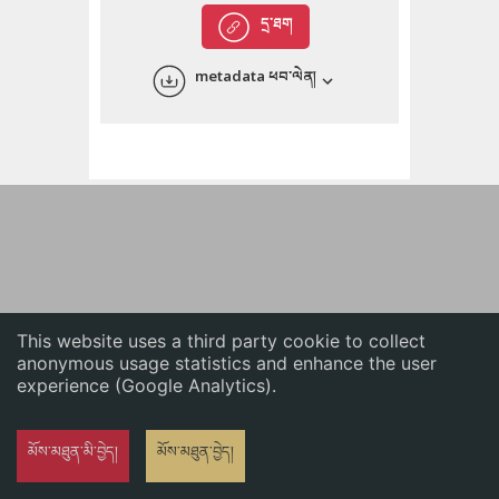
English
དྲ་ཐག
中文
metadata ཕབ་ལེན།
ភាសាខ្មែរ
This website uses a third party cookie to collect
anonymous usage statistics and enhance the user
experience (Google Analytics).
མོས་མཐུན་མི་བྱེད།
མོས་མཐུན་བྱེད།