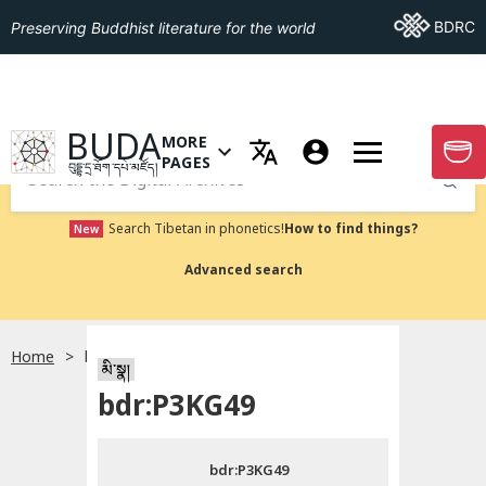
Go To BDRC
BDRC
Preserving Buddhist literature for the world
GO TO HOMEPAGE
BUDA
MORE
GO T
OPEN MENU OF MORE PAGES
PAGES
བུདྡྷ་དྲ་ཐོག་དཔེ་མཛོད།
Submit
Search Tibetan in phonetics!
How to find things?
New
Advanced search
Home
bdr:P3KG49
སྐད་ཡིག་འདེམ།
མི་སྣ།
bdr:P3KG49
བོད་ཡིག
bdr:P3KG49