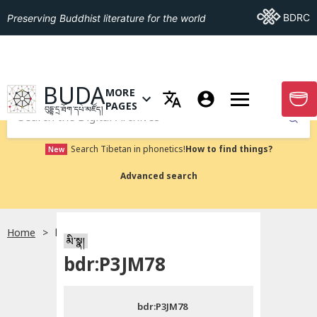
Go To BDRC
BDRC
Preserving Buddhist literature for the world
GO TO HOMEPAGE
BUDA
MORE
GO T
OPEN MENU OF MORE PAGES
PAGES
བུདྡྷ་དྲ་ཐོག་དཔེ་མཛོད།
Submit
Search Tibetan in phonetics!
How to find things?
New
Advanced search
Home
bdr:P3JM78
སྐད་ཡིག་འདེམ།
མི་སྣ།
bdr:P3JM78
བོད་ཡིག
bdr:P3JM78