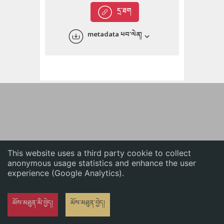
English
དྲ་ཐག
中文
metadata ཕབ་ལེན།
ភាសាខ្មែរ
This website uses a third party cookie to collect
anonymous usage statistics and enhance the user
experience (Google Analytics).
མོས་མཐུན་མི་བྱེད།
མོས་མཐུན་བྱེད།