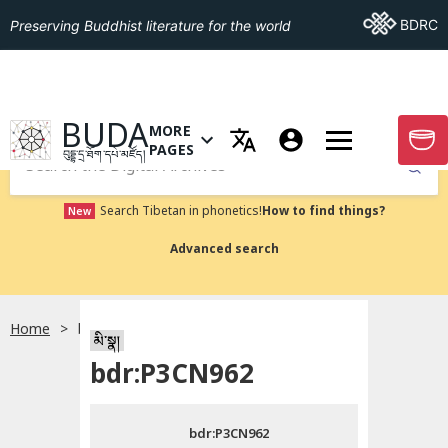
Go To BDRC
BDRC
Preserving Buddhist literature for the world
GO TO HOMEPAGE
BUDA
MORE
GO T
OPEN MENU OF MORE PAGES
PAGES
བུདྡྷ་དྲ་ཐོག་དཔེ་མཛོད།
Submit
Search Tibetan in phonetics!
How to find things?
New
Advanced search
Home
bdr:P3CN962
སྐད་ཡིག་འདེམ།
མི་སྣ།
bdr:P3CN962
བོད་ཡིག
bdr:P3CN962