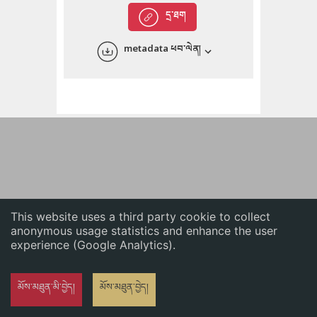
English
དྲ་ཐག
中文
metadata ཕབ་ལེན།
ភាសាខ្មែរ
This website uses a third party cookie to collect
anonymous usage statistics and enhance the user
experience (Google Analytics).
མོས་མཐུན་མི་བྱེད།
མོས་མཐུན་བྱེད།