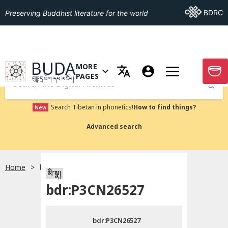
Go To BDRC
BDRC
Preserving Buddhist literature for the world
GO TO HOMEPAGE
BUDA
MORE
GO T
OPEN MENU OF MORE PAGES
PAGES
བུདྡྷ་དྲ་ཐོག་དཔེ་མཛོད།
Submit
Search Tibetan in phonetics!
How to find things?
New
Advanced search
Home
bdr:P3CN26527
སྐད་ཡིག་འདེམ།
མི་སྣ།
bdr:P3CN26527
བོད་ཡིག
bdr:P3CN26527