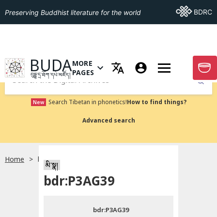
Go To BDRC
BDRC
Preserving Buddhist literature for the world
GO TO HOMEPAGE
BUDA
MORE
GO T
OPEN MENU OF MORE PAGES
PAGES
བུདྡྷ་དྲ་ཐོག་དཔེ་མཛོད།
Submit
Search Tibetan in phonetics!
How to find things?
New
Advanced search
Home
bdr:P3AG39
སྐད་ཡིག་འདེམ།
མི་སྣ།
bdr:P3AG39
བོད་ཡིག
bdr:P3AG39