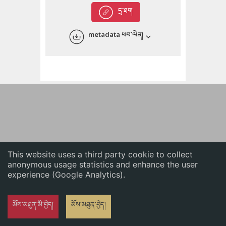
English
དྲ་ཐག
中文
metadata ཕབ་ལེན།
ភាសាខ្មែរ
This website uses a third party cookie to collect
anonymous usage statistics and enhance the user
experience (Google Analytics).
མོས་མཐུན་མི་བྱེད།
མོས་མཐུན་བྱེད།