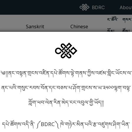
Go To BDRC Homepag
Go T
BDRC
Abou
GO TO BDR
GO 
ང་ཚོའི་
གསར་
A
LI / SEA TRADITION
PAGE
GO TO
Sanskrit
SANSKRIT TRADITION
PAGE
GO TO
Chinese
CHINESE TRADITION
PAGE
སྐོར།
ཚོལ།
Tradition
Tradition
༄།།ནང་བསྟན་གྲངས་འཛིན་དཔེ་ཚོགས་ལྟེ་གནས་ཀྱིས་འཛམ་གླིང་ཡོངས་ལ་
in phonetics!
How to find things?
ནང་པའི་གསུང་རབས་བོན་དང་བཅས་པ་ཤོག་གྲངས་ས་ཡ་༣༥༠༠ལྷག་བལྟ་
ཀློག་ཕབ་ལེན་རིན་མེད་ངང་འབུལ་གྱི་ཡོད།།
སྐད་ཡིག་འདེམ།
དཔེ་ཚོགས་འདི་ནི་ ༼BDRC༽ ཁེ་གཉེར་མིན་པའི་རྩ་འཛུགས་ཤིག་ཡིན་