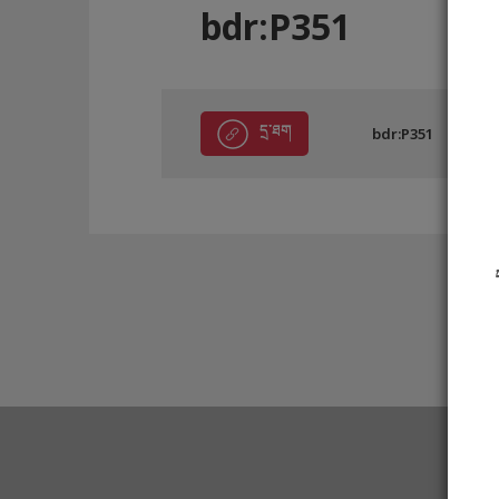
bdr:P351
དྲ་ཐག
bdr:P351