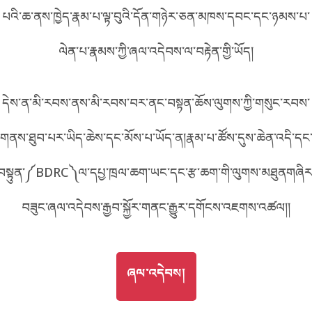
པའི་ཆ་ནས་ཁྱེད་རྣམ་པ་ལྟ་བུའི་དོན་གཉེར་ཅན་མཁས་དབང་དང་ཉམས་པ་
བོད་ཡིག
English
ལེན་པ་རྣམས་ཀྱི་ཞལ་འདེབས་ལ་བརྟེན་གྱི་ཡོད།
metadata ཕབ་ལེན།
中文
དེས་ན་མི་རབས་ནས་མི་རབས་བར་ནང་བསྟན་ཆོས་ལུགས་ཀྱི་གསུང་རབས་
ភាសាខ្មែរ
གནས་ཐུབ་པར་ཡིད་ཆེས་དང་མོས་པ་ཡོད་ན།རྣམ་པ་ཚོས་དུས་ཆེན་འདི་དང
བསྟུན་༼BDRC༽ལ་དཔྱ་ཁྲལ་ཆག་ཡང་དང་རྩ་ཆག་གི་ལུགས་མཐུནགཞིར
བཟུང་ཞལ་འདེབས་རྒྱབ་སྐྱོར་གནང་རྒྱུར་དགོངས་འཇགས་འཚལ།།
GO TO
ཞལ་འདེབས།
ཞལ་འདེབས།