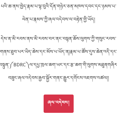
པའི་ཆ་ནས་ཁྱེད་རྣམ་པ་ལྟ་བུའི་དོན་གཉེར་ཅན་མཁས་དབང་དང་ཉམས་པ་
བོད་ཡིག
English
ལེན་པ་རྣམས་ཀྱི་ཞལ་འདེབས་ལ་བརྟེན་གྱི་ཡོད།
metadata ཕབ་ལེན།
中文
དེས་ན་མི་རབས་ནས་མི་རབས་བར་ནང་བསྟན་ཆོས་ལུགས་ཀྱི་གསུང་རབས་
ភាសាខ្មែរ
གནས་ཐུབ་པར་ཡིད་ཆེས་དང་མོས་པ་ཡོད་ན།རྣམ་པ་ཚོས་དུས་ཆེན་འདི་དང
བསྟུན་༼BDRC༽ལ་དཔྱ་ཁྲལ་ཆག་ཡང་དང་རྩ་ཆག་གི་ལུགས་མཐུནགཞིར
བཟུང་ཞལ་འདེབས་རྒྱབ་སྐྱོར་གནང་རྒྱུར་དགོངས་འཇགས་འཚལ།།
GO TO
ཞལ་འདེབས།
ཞལ་འདེབས།