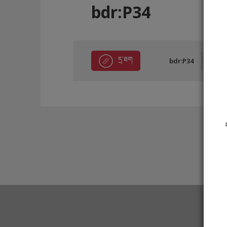
bdr:P34
དྲ་ཐག
bdr:P34