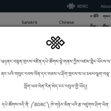
Go To BDRC Homepag
Go T
BDRC
Abou
GO TO BDR
GO 
ང་ཚོའི་
གསར་
A
LI / SEA TRADITION
PAGE
GO TO
Sanskrit
SANSKRIT TRADITION
PAGE
GO TO
Chinese
CHINESE TRADITION
PAGE
སྐོར།
ཚོལ།
Tradition
Tradition
༄།།ནང་བསྟན་གྲངས་འཛིན་དཔེ་ཚོགས་ལྟེ་གནས་ཀྱིས་འཛམ་གླིང་ཡོངས་ལ་
in phonetics!
How to find things?
ནང་པའི་གསུང་རབས་བོན་དང་བཅས་པ་ཤོག་གྲངས་ས་ཡ་༣༥༠༠ལྷག་བལྟ་
ཀློག་ཕབ་ལེན་རིན་མེད་ངང་འབུལ་གྱི་ཡོད།།
སྐད་ཡིག་འདེམ།
དཔེ་ཚོགས་འདི་ནི་ ༼BDRC༽ ཁེ་གཉེར་མིན་པའི་རྩ་འཛུགས་ཤིག་ཡིན་