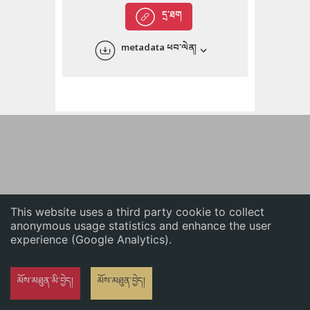
English
དྲ་ཐག
中文
metadata ཕབ་ལེན།
ភាសាខ្មែរ
This website uses a third party cookie to collect
anonymous usage statistics and enhance the user
experience (Google Analytics).
མོས་མཐུན་མི་བྱེད།
མོས་མཐུན་བྱེད།