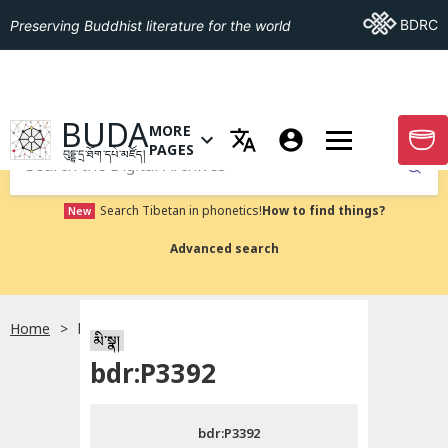
Go To BDRC
BDRC
Preserving Buddhist literature for the world
GO TO HOMEPAGE
BUDA
MORE
GO T
OPEN MENU OF MORE PAGES
PAGES
བུདྡྷ་དྲ་ཐོག་དཔེ་མཛོད།
Submit
Search Tibetan in phonetics!
How to find things?
New
Advanced search
Home
bdr:P3392
སྐད་ཡིག་འདེམ།
མི་སྣ།
bdr:P3392
བོད་ཡིག
bdr:P3392