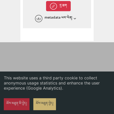
English
དྲ་ཐག
中文
metadata ཕབ་ལེན།
ភាសាខ្មែរ
This website uses a third party cookie to collect
anonymous usage statistics and enhance the user
experience (Google Analytics).
མོས་མཐུན་མི་བྱེད།
མོས་མཐུན་བྱེད།