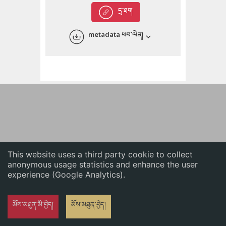
English
དྲ་ཐག
中文
metadata ཕབ་ལེན།
ភាសាខ្មែរ
This website uses a third party cookie to collect
anonymous usage statistics and enhance the user
experience (Google Analytics).
མོས་མཐུན་མི་བྱེད།
མོས་མཐུན་བྱེད།