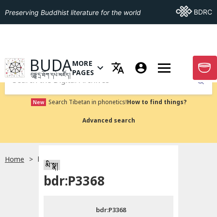
Go To BDRC
BDRC
Preserving Buddhist literature for the world
GO TO HOMEPAGE
BUDA
MORE
GO T
OPEN MENU OF MORE PAGES
PAGES
བུདྡྷ་དྲ་ཐོག་དཔེ་མཛོད།
Submit
Search Tibetan in phonetics!
How to find things?
New
Advanced search
Home
bdr:P3368
སྐད་ཡིག་འདེམ།
མི་སྣ།
bdr:P3368
བོད་ཡིག
bdr:P3368