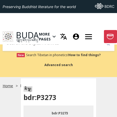
Go To BDRC
BDRC
Preserving Buddhist literature for the world
GO TO HOMEPAGE
BUDA
MORE
GO T
OPEN MENU OF MORE PAGES
PAGES
བུདྡྷ་དྲ་ཐོག་དཔེ་མཛོད།
Submit
Search Tibetan in phonetics!
How to find things?
New
Advanced search
Home
bdr:P3273
སྐད་ཡིག་འདེམ།
མི་སྣ།
bdr:P3273
བོད་ཡིག
bdr:P3273