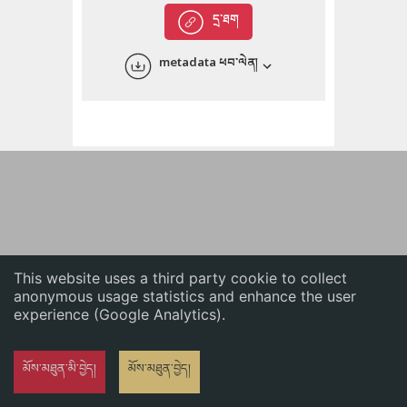
English
དྲ་ཐག
中文
metadata ཕབ་ལེན།
ភាសាខ្មែរ
This website uses a third party cookie to collect
anonymous usage statistics and enhance the user
experience (Google Analytics).
མོས་མཐུན་མི་བྱེད།
མོས་མཐུན་བྱེད།