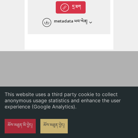
English
དྲ་ཐག
中文
metadata ཕབ་ལེན།
ភាសាខ្មែរ
This website uses a third party cookie to collect
anonymous usage statistics and enhance the user
experience (Google Analytics).
མོས་མཐུན་མི་བྱེད།
མོས་མཐུན་བྱེད།