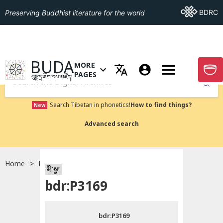
Go To BDRC
BDRC
Preserving Buddhist literature for the world
GO TO HOMEPAGE
BUDA
MORE
GO T
OPEN MENU OF MORE PAGES
PAGES
བུདྡྷ་དྲ་ཐོག་དཔེ་མཛོད།
Submit
Search Tibetan in phonetics!
How to find things?
New
Advanced search
Home
bdr:P3169
སྐད་ཡིག་འདེམ།
མི་སྣ།
bdr:P3169
བོད་ཡིག
bdr:P3169