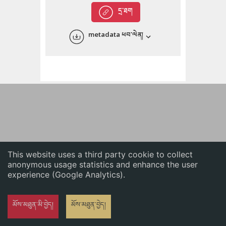
English
དྲ་ཐག
中文
metadata ཕབ་ལེན།
ភាសាខ្មែរ
This website uses a third party cookie to collect
anonymous usage statistics and enhance the user
experience (Google Analytics).
མོས་མཐུན་མི་བྱེད།
མོས་མཐུན་བྱེད།