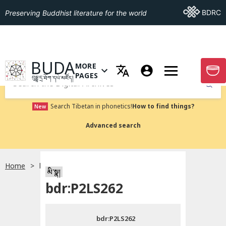
Go To BDRC
BDRC
Preserving Buddhist literature for the world
GO TO HOMEPAGE
BUDA
MORE
GO T
OPEN MENU OF MORE PAGES
PAGES
བུདྡྷ་དྲ་ཐོག་དཔེ་མཛོད།
Submit
Search Tibetan in phonetics!
How to find things?
New
Advanced search
Home
bdr:P2LS262
སྐད་ཡིག་འདེམ།
མི་སྣ།
bdr:P2LS262
བོད་ཡིག
bdr:P2LS262