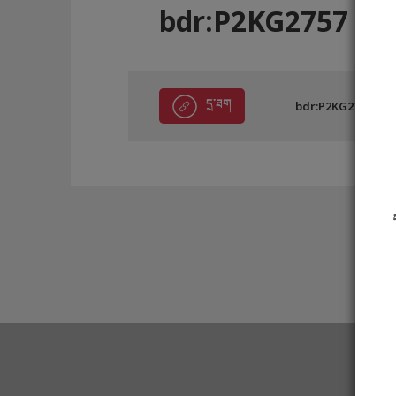
bdr:P2KG2757
དྲ་ཐག
bdr:P2KG2757