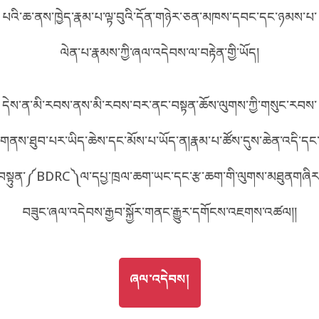
པའི་ཆ་ནས་ཁྱེད་རྣམ་པ་ལྟ་བུའི་དོན་གཉེར་ཅན་མཁས་དབང་དང་ཉམས་པ་
བོད་ཡིག
English
ལེན་པ་རྣམས་ཀྱི་ཞལ་འདེབས་ལ་བརྟེན་གྱི་ཡོད།
metadata ཕབ་ལེན།
中文
དེས་ན་མི་རབས་ནས་མི་རབས་བར་ནང་བསྟན་ཆོས་ལུགས་ཀྱི་གསུང་རབས་
ភាសាខ្មែរ
གནས་ཐུབ་པར་ཡིད་ཆེས་དང་མོས་པ་ཡོད་ན།རྣམ་པ་ཚོས་དུས་ཆེན་འདི་དང
བསྟུན་༼BDRC༽ལ་དཔྱ་ཁྲལ་ཆག་ཡང་དང་རྩ་ཆག་གི་ལུགས་མཐུནགཞིར
བཟུང་ཞལ་འདེབས་རྒྱབ་སྐྱོར་གནང་རྒྱུར་དགོངས་འཇགས་འཚལ།།
GO TO
ཞལ་འདེབས།
ཞལ་འདེབས།