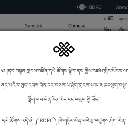
Go To BDRC Homepag
Go T
BDRC
Abou
GO TO BDR
GO 
ང་ཚོའི་
གསར་
A
LI / SEA TRADITION
PAGE
GO TO
Sanskrit
SANSKRIT TRADITION
PAGE
GO TO
Chinese
CHINESE TRADITION
PAGE
སྐོར།
ཚོལ།
Tradition
Tradition
༄།།ནང་བསྟན་གྲངས་འཛིན་དཔེ་ཚོགས་ལྟེ་གནས་ཀྱིས་འཛམ་གླིང་ཡོངས་ལ་
in phonetics!
How to find things?
ནང་པའི་གསུང་རབས་བོན་དང་བཅས་པ་ཤོག་གྲངས་ས་ཡ་༣༥༠༠ལྷག་བལྟ་
ཀློག་ཕབ་ལེན་རིན་མེད་ངང་འབུལ་གྱི་ཡོད།།
སྐད་ཡིག་འདེམ།
དཔེ་ཚོགས་འདི་ནི་ ༼BDRC༽ ཁེ་གཉེར་མིན་པའི་རྩ་འཛུགས་ཤིག་ཡིན་