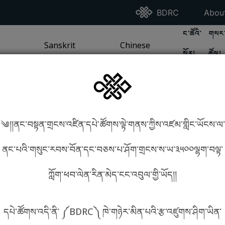
Go To BDRC Homepag
Go T
BDRC
Abou
GO TO BDR
GO 
ང་ཚོའི་
གསར་
A
LI / SEA TRADITION
PAGE
GO TO
Sanskrit
SANSKRIT TRADITION
PAGE
GO TO
Chinese
CHINESE TRADITION
PAGE
སྐོར།
ཚོལ།
Tradition
Tradition
༄།།ནང་བསྟན་གྲངས་འཛིན་དཔེ་ཚོགས་ལྟེ་གནས་ཀྱིས་འཛམ་གླིང་ཡོངས་ལ་
in phonetics!
How to find things?
ནང་པའི་གསུང་རབས་བོན་དང་བཅས་པ་ཤོག་གྲངས་ས་ཡ་༣༥༠༠ལྷག་བལྟ་
ཀློག་ཕབ་ལེན་རིན་མེད་ངང་འབུལ་གྱི་ཡོད།།
སྐད་ཡིག་འདེམ།
དཔེ་ཚོགས་འདི་ནི་ ༼BDRC༽ ཁེ་གཉེར་མིན་པའི་རྩ་འཛུགས་ཤིག་ཡིན་