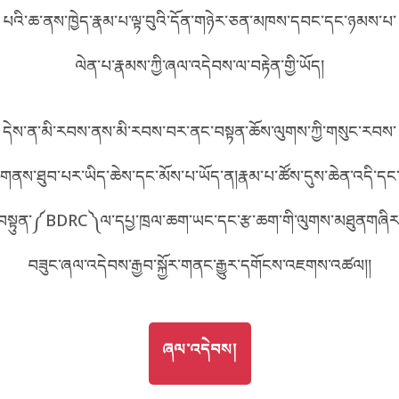
པའི་ཆ་ནས་ཁྱེད་རྣམ་པ་ལྟ་བུའི་དོན་གཉེར་ཅན་མཁས་དབང་དང་ཉམས་པ་
བོད་ཡིག
English
ལེན་པ་རྣམས་ཀྱི་ཞལ་འདེབས་ལ་བརྟེན་གྱི་ཡོད།
metadata ཕབ་ལེན།
中文
དེས་ན་མི་རབས་ནས་མི་རབས་བར་ནང་བསྟན་ཆོས་ལུགས་ཀྱི་གསུང་རབས་
ភាសាខ្មែរ
གནས་ཐུབ་པར་ཡིད་ཆེས་དང་མོས་པ་ཡོད་ན།རྣམ་པ་ཚོས་དུས་ཆེན་འདི་དང
བསྟུན་༼BDRC༽ལ་དཔྱ་ཁྲལ་ཆག་ཡང་དང་རྩ་ཆག་གི་ལུགས་མཐུནགཞིར
བཟུང་ཞལ་འདེབས་རྒྱབ་སྐྱོར་གནང་རྒྱུར་དགོངས་འཇགས་འཚལ།།
GO TO
ཞལ་འདེབས།
ཞལ་འདེབས།