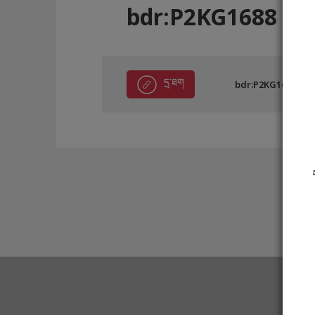
bdr:P2KG1688
དྲ་ཐག
bdr:P2KG1688