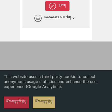
English
དྲ་ཐག
中文
metadata ཕབ་ལེན།
ភាសាខ្មែរ
This website uses a third party cookie to collect
anonymous usage statistics and enhance the user
experience (Google Analytics).
མོས་མཐུན་མི་བྱེད།
མོས་མཐུན་བྱེད།