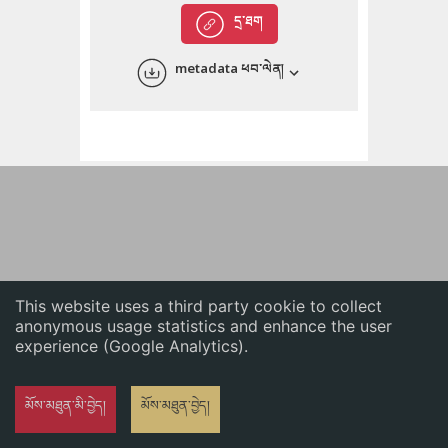
English
དྲ་ཐག
中文
metadata ཕབ་ལེན།
ភាសាខ្មែរ
This website uses a third party cookie to collect
anonymous usage statistics and enhance the user
experience (Google Analytics).
མོས་མཐུན་མི་བྱེད།
མོས་མཐུན་བྱེད།