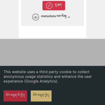
English
དྲ་ཐག
中文
metadata ཕབ་ལེན།
ភាសាខ្មែរ
This website uses a third party cookie to collect
anonymous usage statistics and enhance the user
experience (Google Analytics).
མོས་མཐུན་མི་བྱེད།
མོས་མཐུན་བྱེད།