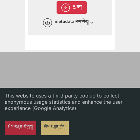
English
དྲ་ཐག
中文
metadata ཕབ་ལེན།
ភាសាខ្មែរ
This website uses a third party cookie to collect
anonymous usage statistics and enhance the user
experience (Google Analytics).
མོས་མཐུན་མི་བྱེད།
མོས་མཐུན་བྱེད།