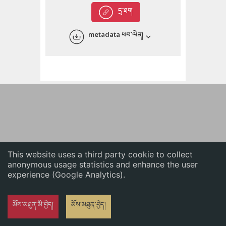
English
དྲ་ཐག
中文
metadata ཕབ་ལེན།
ភាសាខ្មែរ
This website uses a third party cookie to collect
anonymous usage statistics and enhance the user
experience (Google Analytics).
མོས་མཐུན་མི་བྱེད།
མོས་མཐུན་བྱེད།