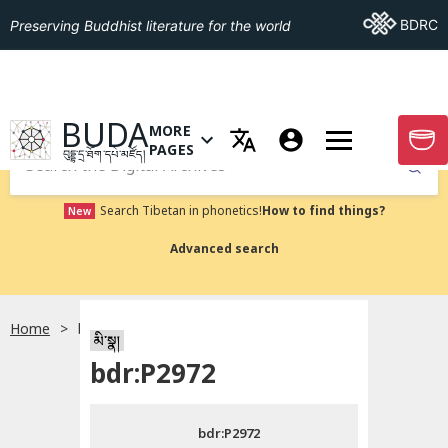
Go To BDRC
BDRC
Preserving Buddhist literature for the world
GO TO HOMEPAGE
BUDA
MORE
GO T
OPEN MENU OF MORE PAGES
PAGES
བུདྡྷ་དྲ་ཐོག་དཔེ་མཛོད།
Submit
Search Tibetan in phonetics!
How to find things?
New
Advanced search
Home
bdr:P2972
སྐད་ཡིག་འདེམ།
མི་སྣ།
bdr:P2972
བོད་ཡིག
bdr:P2972