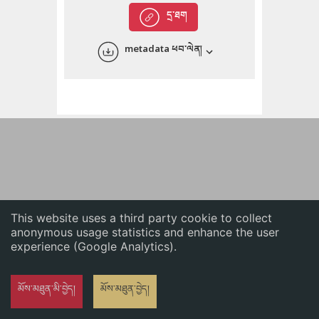
English
དྲ་ཐག
中文
metadata ཕབ་ལེན།
ភាសាខ្មែរ
This website uses a third party cookie to collect
anonymous usage statistics and enhance the user
experience (Google Analytics).
མོས་མཐུན་མི་བྱེད།
མོས་མཐུན་བྱེད།