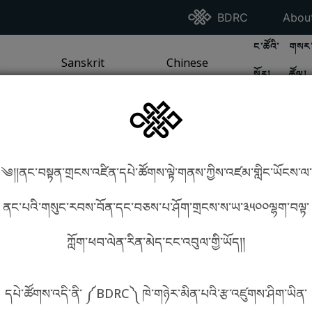
Go To BDRC Homepag
Go T
BDRC
Abou
GO TO BDR
GO 
ང་ཚོའི་
གསར་
A
LI / SEA TRADITION
PAGE
GO TO
Sanskrit
SANSKRIT TRADITION
PAGE
GO TO
Chinese
CHINESE TRADITION
PAGE
སྐོར།
ཚོལ།
Tradition
Tradition
༄།།ནང་བསྟན་གྲངས་འཛིན་དཔེ་ཚོགས་ལྟེ་གནས་ཀྱིས་འཛམ་གླིང་ཡོངས་ལ་
in phonetics!
How to find things?
ནང་པའི་གསུང་རབས་བོན་དང་བཅས་པ་ཤོག་གྲངས་ས་ཡ་༣༥༠༠ལྷག་བལྟ་
ཀློག་ཕབ་ལེན་རིན་མེད་ངང་འབུལ་གྱི་ཡོད།།
སྐད་ཡིག་འདེམ།
དཔེ་ཚོགས་འདི་ནི་ ༼BDRC༽ ཁེ་གཉེར་མིན་པའི་རྩ་འཛུགས་ཤིག་ཡིན་