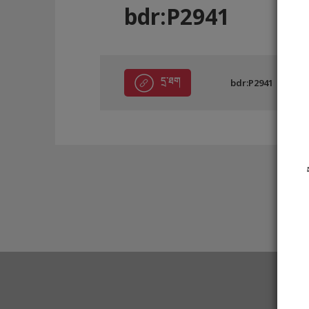
bdr:P2941
དྲ་ཐག
bdr:P2941