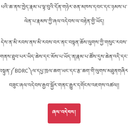
པའི་ཆ་ནས་ཁྱེད་རྣམ་པ་ལྟ་བུའི་དོན་གཉེར་ཅན་མཁས་དབང་དང་ཉམས་པ་
བོད་ཡིག
English
ལེན་པ་རྣམས་ཀྱི་ཞལ་འདེབས་ལ་བརྟེན་གྱི་ཡོད།
metadata ཕབ་ལེན།
中文
དེས་ན་མི་རབས་ནས་མི་རབས་བར་ནང་བསྟན་ཆོས་ལུགས་ཀྱི་གསུང་རབས་
ភាសាខ្មែរ
གནས་ཐུབ་པར་ཡིད་ཆེས་དང་མོས་པ་ཡོད་ན།རྣམ་པ་ཚོས་དུས་ཆེན་འདི་དང
བསྟུན་༼BDRC༽ལ་དཔྱ་ཁྲལ་ཆག་ཡང་དང་རྩ་ཆག་གི་ལུགས་མཐུནགཞིར
བཟུང་ཞལ་འདེབས་རྒྱབ་སྐྱོར་གནང་རྒྱུར་དགོངས་འཇགས་འཚལ།།
GO TO
ཞལ་འདེབས།
ཞལ་འདེབས།