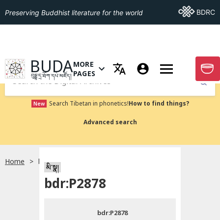
Go To BDRC
BDRC
Preserving Buddhist literature for the world
GO TO HOMEPAGE
BUDA
MORE
GO T
OPEN MENU OF MORE PAGES
PAGES
བུདྡྷ་དྲ་ཐོག་དཔེ་མཛོད།
Submit
Search Tibetan in phonetics!
How to find things?
New
Advanced search
Home
bdr:P2878
སྐད་ཡིག་འདེམ།
མི་སྣ།
bdr:P2878
བོད་ཡིག
bdr:P2878