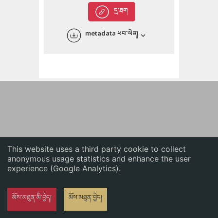
English
དྲ་ཐག
中文
metadata ཕབ་ལེན།
ភាសាខ្មែរ
This website uses a third party cookie to collect
anonymous usage statistics and enhance the user
experience (Google Analytics).
མོས་མཐུན་མི་བྱེད།
མོས་མཐུན་བྱེད།