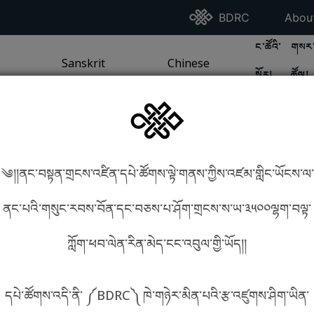
Go To BDRC Homepag
Go T
BDRC
Abou
GO TO BDR
GO 
ང་ཚོའི་
གསར་
A
LI / SEA TRADITION
PAGE
GO TO
Sanskrit
SANSKRIT TRADITION
PAGE
GO TO
Chinese
CHINESE TRADITION
PAGE
སྐོར།
ཚོལ།
Tradition
Tradition
༄།།ནང་བསྟན་གྲངས་འཛིན་དཔེ་ཚོགས་ལྟེ་གནས་ཀྱིས་འཛམ་གླིང་ཡོངས་ལ་
in phonetics!
How to find things?
ནང་པའི་གསུང་རབས་བོན་དང་བཅས་པ་ཤོག་གྲངས་ས་ཡ་༣༥༠༠ལྷག་བལྟ་
ཀློག་ཕབ་ལེན་རིན་མེད་ངང་འབུལ་གྱི་ཡོད།།
སྐད་ཡིག་འདེམ།
དཔེ་ཚོགས་འདི་ནི་ ༼BDRC༽ ཁེ་གཉེར་མིན་པའི་རྩ་འཛུགས་ཤིག་ཡིན་