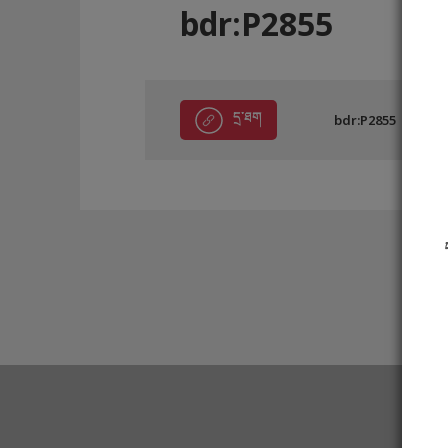
bdr:P2855
དྲ་ཐག
bdr:P2855