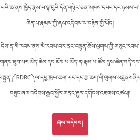
པའི་ཆ་ནས་ཁྱེད་རྣམ་པ་ལྟ་བུའི་དོན་གཉེར་ཅན་མཁས་དབང་དང་ཉམས་པ་
བོད་ཡིག
English
ལེན་པ་རྣམས་ཀྱི་ཞལ་འདེབས་ལ་བརྟེན་གྱི་ཡོད།
metadata ཕབ་ལེན།
中文
དེས་ན་མི་རབས་ནས་མི་རབས་བར་ནང་བསྟན་ཆོས་ལུགས་ཀྱི་གསུང་རབས་
ភាសាខ្មែរ
གནས་ཐུབ་པར་ཡིད་ཆེས་དང་མོས་པ་ཡོད་ན།རྣམ་པ་ཚོས་དུས་ཆེན་འདི་དང
བསྟུན་༼BDRC༽ལ་དཔྱ་ཁྲལ་ཆག་ཡང་དང་རྩ་ཆག་གི་ལུགས་མཐུནགཞིར
བཟུང་ཞལ་འདེབས་རྒྱབ་སྐྱོར་གནང་རྒྱུར་དགོངས་འཇགས་འཚལ།།
GO TO
ཞལ་འདེབས།
ཞལ་འདེབས།