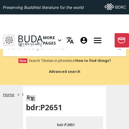
Go To BDRC
BDRC
Preserving Buddhist literature for the world
GO TO HOMEPAGE
BUDA
MORE
GO T
OPEN MENU OF MORE PAGES
PAGES
བུདྡྷ་དྲ་ཐོག་དཔེ་མཛོད།
Submit
Search Tibetan in phonetics!
How to find things?
New
Advanced search
Home
bdr:P2651
སྐད་ཡིག་འདེམ།
མི་སྣ།
bdr:P2651
བོད་ཡིག
bdr:P2651