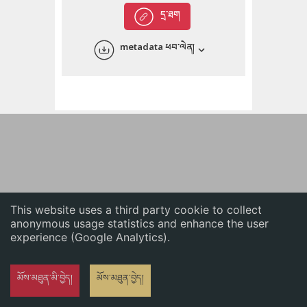
English
དྲ་ཐག
中文
metadata ཕབ་ལེན།
ភាសាខ្មែរ
This website uses a third party cookie to collect
anonymous usage statistics and enhance the user
experience (Google Analytics).
མོས་མཐུན་མི་བྱེད།
མོས་མཐུན་བྱེད།