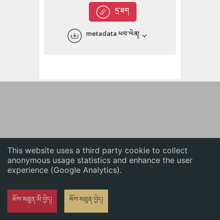
English
དྲ་ཐག
中文
metadata ཕབ་ལེན།
ភាសាខ្មែរ
This website uses a third party cookie to collect
anonymous usage statistics and enhance the user
experience (Google Analytics).
མོས་མཐུན་མི་བྱེད།
མོས་མཐུན་བྱེད།