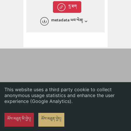
English
དྲ་ཐག
中文
metadata ཕབ་ལེན།
ភាសាខ្មែរ
This website uses a third party cookie to collect
anonymous usage statistics and enhance the user
experience (Google Analytics).
མོས་མཐུན་མི་བྱེད།
མོས་མཐུན་བྱེད།