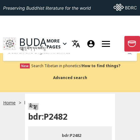
Go To BDRC
BDRC
Preserving Buddhist literature for the world
GO TO HOMEPAGE
BUDA
MORE
GO T
OPEN MENU OF MORE PAGES
PAGES
བུདྡྷ་དྲ་ཐོག་དཔེ་མཛོད།
Submit
Search Tibetan in phonetics!
How to find things?
New
Advanced search
Home
bdr:P2482
སྐད་ཡིག་འདེམ།
མི་སྣ།
bdr:P2482
བོད་ཡིག
bdr:P2482