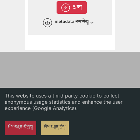
English
དྲ་ཐག
中文
metadata ཕབ་ལེན།
ភាសាខ្មែរ
This website uses a third party cookie to collect
anonymous usage statistics and enhance the user
experience (Google Analytics).
མོས་མཐུན་མི་བྱེད།
མོས་མཐུན་བྱེད།