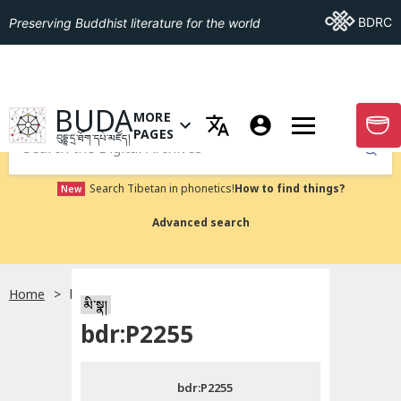
Go To BDRC
BDRC
Preserving Buddhist literature for the world
GO TO HOMEPAGE
BUDA
MORE
GO T
OPEN MENU OF MORE PAGES
PAGES
བུདྡྷ་དྲ་ཐོག་དཔེ་མཛོད།
Submit
Search Tibetan in phonetics!
How to find things?
New
Advanced search
Home
bdr:P2255
སྐད་ཡིག་འདེམ།
མི་སྣ།
bdr:P2255
བོད་ཡིག
bdr:P2255