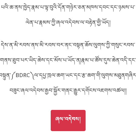
པའི་ཆ་ནས་ཁྱེད་རྣམ་པ་ལྟ་བུའི་དོན་གཉེར་ཅན་མཁས་དབང་དང་ཉམས་པ་
བོད་ཡིག
English
ལེན་པ་རྣམས་ཀྱི་ཞལ་འདེབས་ལ་བརྟེན་གྱི་ཡོད།
metadata ཕབ་ལེན།
中文
དེས་ན་མི་རབས་ནས་མི་རབས་བར་ནང་བསྟན་ཆོས་ལུགས་ཀྱི་གསུང་རབས་
ភាសាខ្មែរ
གནས་ཐུབ་པར་ཡིད་ཆེས་དང་མོས་པ་ཡོད་ན།རྣམ་པ་ཚོས་དུས་ཆེན་འདི་དང
བསྟུན་༼BDRC༽ལ་དཔྱ་ཁྲལ་ཆག་ཡང་དང་རྩ་ཆག་གི་ལུགས་མཐུནགཞིར
བཟུང་ཞལ་འདེབས་རྒྱབ་སྐྱོར་གནང་རྒྱུར་དགོངས་འཇགས་འཚལ།།
GO TO
ཞལ་འདེབས།
ཞལ་འདེབས།