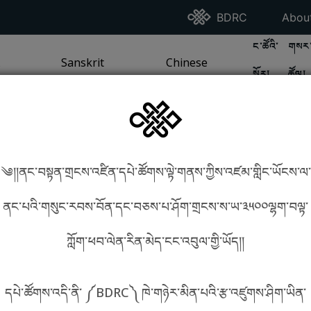
Go To BDRC Homepag
Go T
BDRC
Abou
GO TO BDR
GO 
ང་ཚོའི་
གསར་
A
LI / SEA TRADITION
PAGE
GO TO
Sanskrit
SANSKRIT TRADITION
PAGE
GO TO
Chinese
CHINESE TRADITION
PAGE
སྐོར།
ཚོལ།
Tradition
Tradition
༄།།ནང་བསྟན་གྲངས་འཛིན་དཔེ་ཚོགས་ལྟེ་གནས་ཀྱིས་འཛམ་གླིང་ཡོངས་ལ་
in phonetics!
How to find things?
ནང་པའི་གསུང་རབས་བོན་དང་བཅས་པ་ཤོག་གྲངས་ས་ཡ་༣༥༠༠ལྷག་བལྟ་
ཀློག་ཕབ་ལེན་རིན་མེད་ངང་འབུལ་གྱི་ཡོད།།
སྐད་ཡིག་འདེམ།
དཔེ་ཚོགས་འདི་ནི་ ༼BDRC༽ ཁེ་གཉེར་མིན་པའི་རྩ་འཛུགས་ཤིག་ཡིན་