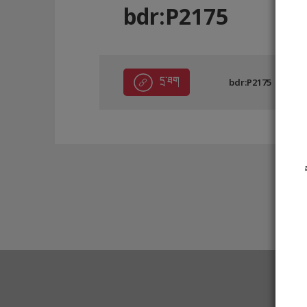
bdr:P2175
དྲ་ཐག
bdr:P2175