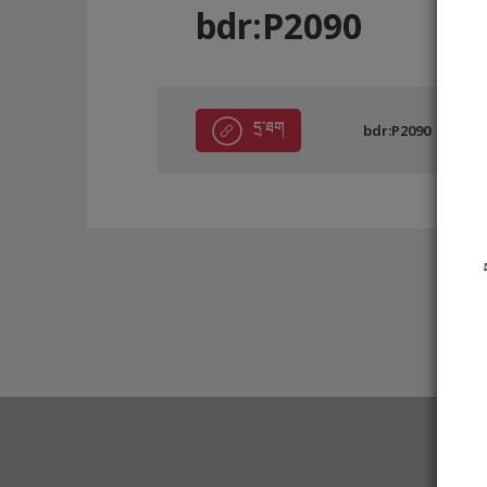
bdr:P2090
དྲ་ཐག
bdr:P2090