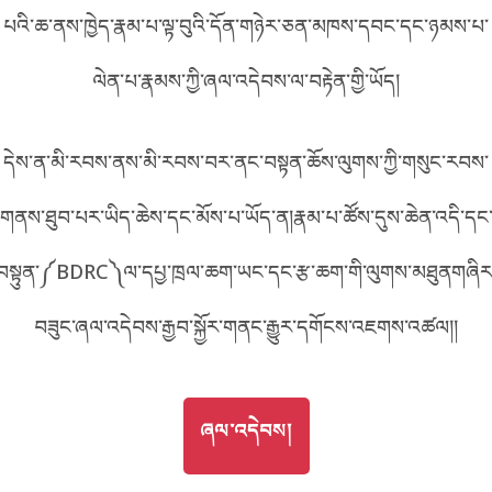
པའི་ཆ་ནས་ཁྱེད་རྣམ་པ་ལྟ་བུའི་དོན་གཉེར་ཅན་མཁས་དབང་དང་ཉམས་པ་
བོད་ཡིག
English
ལེན་པ་རྣམས་ཀྱི་ཞལ་འདེབས་ལ་བརྟེན་གྱི་ཡོད།
metadata ཕབ་ལེན།
中文
དེས་ན་མི་རབས་ནས་མི་རབས་བར་ནང་བསྟན་ཆོས་ལུགས་ཀྱི་གསུང་རབས་
ភាសាខ្មែរ
གནས་ཐུབ་པར་ཡིད་ཆེས་དང་མོས་པ་ཡོད་ན།རྣམ་པ་ཚོས་དུས་ཆེན་འདི་དང
བསྟུན་༼BDRC༽ལ་དཔྱ་ཁྲལ་ཆག་ཡང་དང་རྩ་ཆག་གི་ལུགས་མཐུནགཞིར
བཟུང་ཞལ་འདེབས་རྒྱབ་སྐྱོར་གནང་རྒྱུར་དགོངས་འཇགས་འཚལ།།
GO TO
ཞལ་འདེབས།
ཞལ་འདེབས།