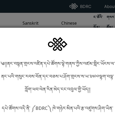
Go To BDRC Homepag
Go T
BDRC
Abou
GO TO BDR
GO 
ང་ཚོའི་
གསར་
A
LI / SEA TRADITION
PAGE
GO TO
Sanskrit
SANSKRIT TRADITION
PAGE
GO TO
Chinese
CHINESE TRADITION
PAGE
སྐོར།
ཚོལ།
Tradition
Tradition
༄།།ནང་བསྟན་གྲངས་འཛིན་དཔེ་ཚོགས་ལྟེ་གནས་ཀྱིས་འཛམ་གླིང་ཡོངས་ལ་
in phonetics!
How to find things?
ནང་པའི་གསུང་རབས་བོན་དང་བཅས་པ་ཤོག་གྲངས་ས་ཡ་༣༥༠༠ལྷག་བལྟ་
ཀློག་ཕབ་ལེན་རིན་མེད་ངང་འབུལ་གྱི་ཡོད།།
སྐད་ཡིག་འདེམ།
དཔེ་ཚོགས་འདི་ནི་ ༼BDRC༽ ཁེ་གཉེར་མིན་པའི་རྩ་འཛུགས་ཤིག་ཡིན་