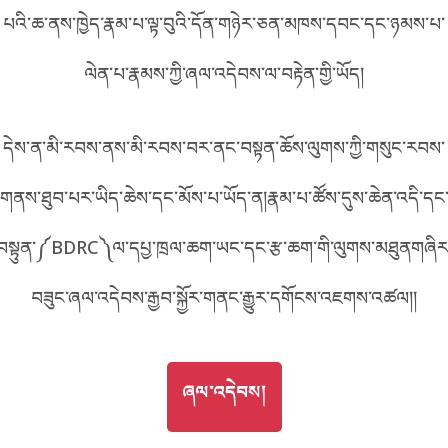
པའི་ཆ་ནས་ཁྱེད་རྣམ་པ་ལྟ་བུའི་དོན་གཉེར་ཅན་མཁས་དབང་དང་ཉམས་པ་
བོད་ཡིག
English
ལེན་པ་རྣམས་ཀྱི་ཞལ་འདེབས་ལ་བརྟེན་གྱི་ཡོད།
metadata ཕབ་ལེན།
中文
དེས་ན་མི་རབས་ནས་མི་རབས་བར་ནང་བསྟན་ཆོས་ལུགས་ཀྱི་གསུང་རབས་
ភាសាខ្មែរ
གནས་ཐུབ་པར་ཡིད་ཆེས་དང་མོས་པ་ཡོད་ན།རྣམ་པ་ཚོས་དུས་ཆེན་འདི་དང
བསྟུན་༼BDRC༽ལ་དཔྱ་ཁྲལ་ཆག་ཡང་དང་རྩ་ཆག་གི་ལུགས་མཐུནགཞིར
བཟུང་ཞལ་འདེབས་རྒྱབ་སྐྱོར་གནང་རྒྱུར་དགོངས་འཇགས་འཚལ།།
GO TO
ཞལ་འདེབས།
ཞལ་འདེབས།