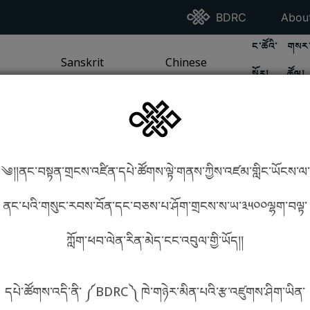
Go To BDRC Homepag
Go T
BDRC
Abou
GO TO BDR
GO 
ང་ཚོའི་
གསར་
A
LI / SEA TRADITION
PAGE
GO TO
Sanskrit
SANSKRIT TRADITION
PAGE
GO TO
Chinese
CHINESE TRADITION
PAGE
སྐོར།
ཚོལ།
Tradition
Tradition
༄།།ནང་བསྟན་གྲངས་འཛིན་དཔེ་ཚོགས་ལྟེ་གནས་ཀྱིས་འཛམ་གླིང་ཡོངས་ལ་
in phonetics!
How to find things?
ནང་པའི་གསུང་རབས་བོན་དང་བཅས་པ་ཤོག་གྲངས་ས་ཡ་༣༥༠༠ལྷག་བལྟ་
ཀློག་ཕབ་ལེན་རིན་མེད་ངང་འབུལ་གྱི་ཡོད།།
སྐད་ཡིག་འདེམ།
དཔེ་ཚོགས་འདི་ནི་ ༼BDRC༽ ཁེ་གཉེར་མིན་པའི་རྩ་འཛུགས་ཤིག་ཡིན་