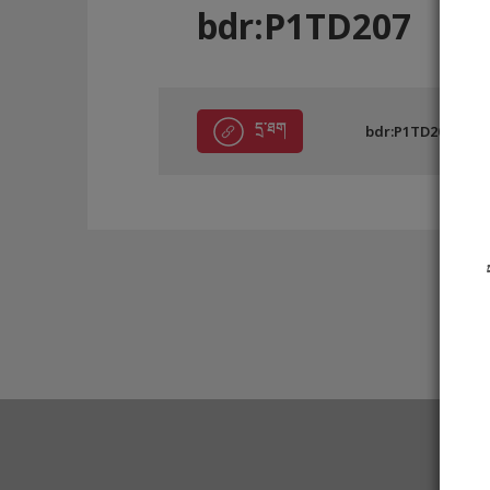
bdr:P1TD207
དྲ་ཐག
bdr:P1TD207