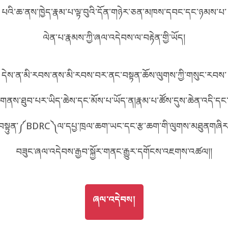
པའི་ཆ་ནས་ཁྱེད་རྣམ་པ་ལྟ་བུའི་དོན་གཉེར་ཅན་མཁས་དབང་དང་ཉམས་པ་
བོད་ཡིག
English
ལེན་པ་རྣམས་ཀྱི་ཞལ་འདེབས་ལ་བརྟེན་གྱི་ཡོད།
metadata ཕབ་ལེན།
中文
དེས་ན་མི་རབས་ནས་མི་རབས་བར་ནང་བསྟན་ཆོས་ལུགས་ཀྱི་གསུང་རབས་
ភាសាខ្មែរ
གནས་ཐུབ་པར་ཡིད་ཆེས་དང་མོས་པ་ཡོད་ན།རྣམ་པ་ཚོས་དུས་ཆེན་འདི་དང
བསྟུན་༼BDRC༽ལ་དཔྱ་ཁྲལ་ཆག་ཡང་དང་རྩ་ཆག་གི་ལུགས་མཐུནགཞིར
བཟུང་ཞལ་འདེབས་རྒྱབ་སྐྱོར་གནང་རྒྱུར་དགོངས་འཇགས་འཚལ།།
GO TO
ཞལ་འདེབས།
ཞལ་འདེབས།