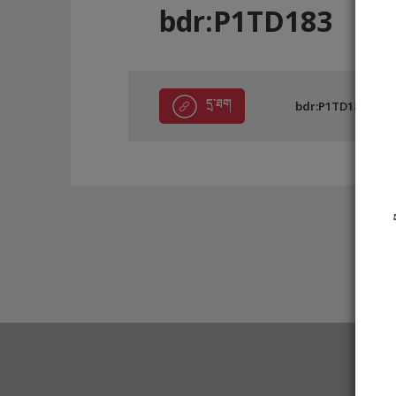
bdr:P1TD183
དྲ་ཐག
bdr:P1TD183