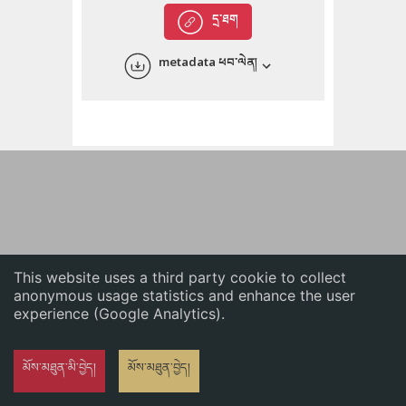
English
དྲ་ཐག
中文
metadata ཕབ་ལེན།
ភាសាខ្មែរ
This website uses a third party cookie to collect
anonymous usage statistics and enhance the user
experience (Google Analytics).
མོས་མཐུན་མི་བྱེད།
མོས་མཐུན་བྱེད།