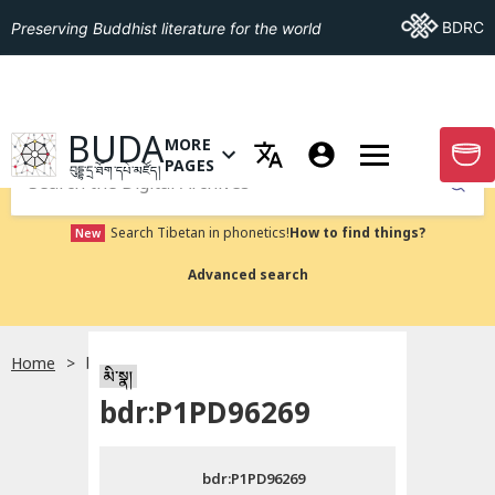
Go To BDRC
BDRC
Preserving Buddhist literature for the world
GO TO HOMEPAGE
BUDA
MORE
GO T
OPEN MENU OF MORE PAGES
PAGES
བུདྡྷ་དྲ་ཐོག་དཔེ་མཛོད།
Submit
Search Tibetan in phonetics!
How to find things?
New
Advanced search
Home
bdr:P1PD96269
སྐད་ཡིག་འདེམ།
མི་སྣ།
bdr:P1PD96269
བོད་ཡིག
bdr:P1PD96269