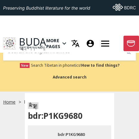
Go To BDRC
BDRC
Preserving Buddhist literature for the world
GO TO HOMEPAGE
BUDA
MORE
GO T
OPEN MENU OF MORE PAGES
PAGES
བུདྡྷ་དྲ་ཐོག་དཔེ་མཛོད།
Submit
Search Tibetan in phonetics!
How to find things?
New
Advanced search
Home
bdr:P1KG9680
སྐད་ཡིག་འདེམ།
མི་སྣ།
bdr:P1KG9680
བོད་ཡིག
bdr:P1KG9680