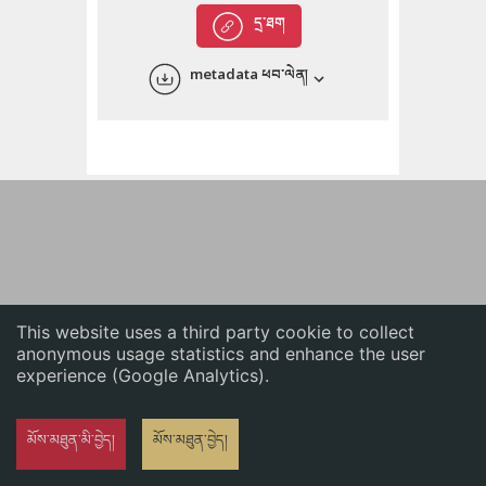
English
དྲ་ཐག
中文
metadata ཕབ་ལེན།
ភាសាខ្មែរ
This website uses a third party cookie to collect
anonymous usage statistics and enhance the user
experience (Google Analytics).
མོས་མཐུན་མི་བྱེད།
མོས་མཐུན་བྱེད།