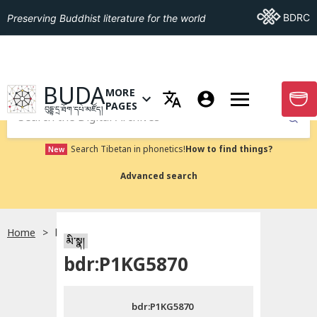
Go To BDRC
BDRC
Preserving Buddhist literature for the world
GO TO HOMEPAGE
BUDA
MORE
GO T
OPEN MENU OF MORE PAGES
PAGES
བུདྡྷ་དྲ་ཐོག་དཔེ་མཛོད།
Submit
Search Tibetan in phonetics!
How to find things?
New
Advanced search
Home
bdr:P1KG5870
སྐད་ཡིག་འདེམ།
མི་སྣ།
bdr:P1KG5870
བོད་ཡིག
bdr:P1KG5870