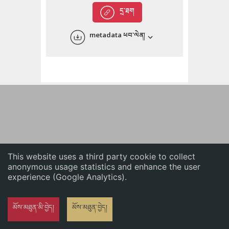
English
དྲ་ཐག
中文
metadata ཕབ་ལེན།
ភាសាខ្មែរ
This website uses a third party cookie to collect
anonymous usage statistics and enhance the user
experience (Google Analytics).
མོས་མཐུན་མི་བྱེད།
མོས་མཐུན་བྱེད།