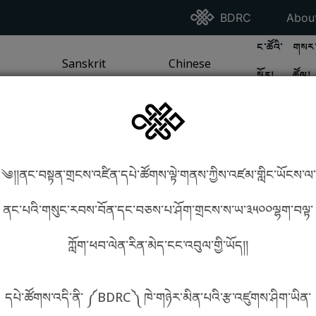
Go To BDRC Homepag
Go T
BDRC
Abou
GO TO BDR
GO 
ང་ཚོའི་
གསར་
A
LI / SEA TRADITION
PAGE
GO TO
Sanskrit
SANSKRIT TRADITION
PAGE
GO TO
Chinese
CHINESE TRADITION
PAGE
སྐོར།
ཚོལ།
Tradition
Tradition
༄།།ནང་བསྟན་གྲངས་འཛིན་དཔེ་ཚོགས་ལྟེ་གནས་ཀྱིས་འཛམ་གླིང་ཡོངས་ལ་
in phonetics!
How to find things?
ནང་པའི་གསུང་རབས་བོན་དང་བཅས་པ་ཤོག་གྲངས་ས་ཡ་༣༥༠༠ལྷག་བལྟ་
ཀློག་ཕབ་ལེན་རིན་མེད་ངང་འབུལ་གྱི་ཡོད།།
སྐད་ཡིག་འདེམ།
དཔེ་ཚོགས་འདི་ནི་ ༼BDRC༽ ཁེ་གཉེར་མིན་པའི་རྩ་འཛུགས་ཤིག་ཡིན་