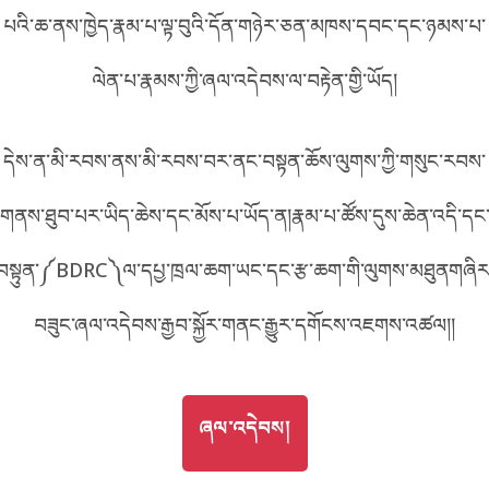
པའི་ཆ་ནས་ཁྱེད་རྣམ་པ་ལྟ་བུའི་དོན་གཉེར་ཅན་མཁས་དབང་དང་ཉམས་པ་
བོད་ཡིག
English
ལེན་པ་རྣམས་ཀྱི་ཞལ་འདེབས་ལ་བརྟེན་གྱི་ཡོད།
metadata ཕབ་ལེན།
中文
དེས་ན་མི་རབས་ནས་མི་རབས་བར་ནང་བསྟན་ཆོས་ལུགས་ཀྱི་གསུང་རབས་
ភាសាខ្មែរ
གནས་ཐུབ་པར་ཡིད་ཆེས་དང་མོས་པ་ཡོད་ན།རྣམ་པ་ཚོས་དུས་ཆེན་འདི་དང
བསྟུན་༼BDRC༽ལ་དཔྱ་ཁྲལ་ཆག་ཡང་དང་རྩ་ཆག་གི་ལུགས་མཐུནགཞིར
བཟུང་ཞལ་འདེབས་རྒྱབ་སྐྱོར་གནང་རྒྱུར་དགོངས་འཇགས་འཚལ།།
GO TO
ཞལ་འདེབས།
ཞལ་འདེབས།