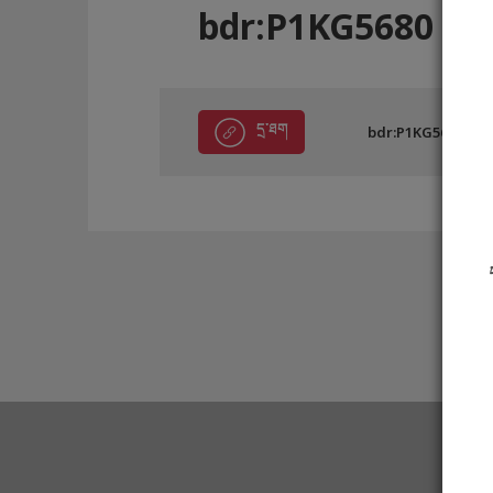
bdr:P1KG5680
དྲ་ཐག
bdr:P1KG5680