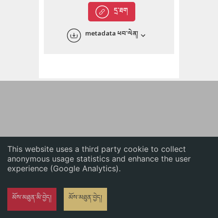
English
དྲ་ཐག
中文
metadata ཕབ་ལེན།
ភាសាខ្មែរ
This website uses a third party cookie to collect
anonymous usage statistics and enhance the user
experience (Google Analytics).
མོས་མཐུན་མི་བྱེད།
མོས་མཐུན་བྱེད།