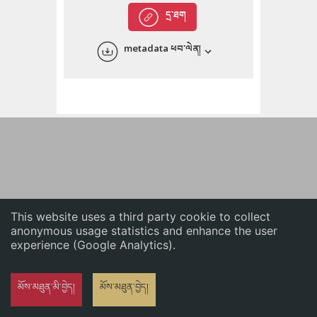
English
དྲ་ཐག
中文
metadata ཕབ་ལེན།
ភាសាខ្មែរ
This website uses a third party cookie to collect
anonymous usage statistics and enhance the user
experience (Google Analytics).
མོས་མཐུན་མི་བྱེད།
མོས་མཐུན་བྱེད།