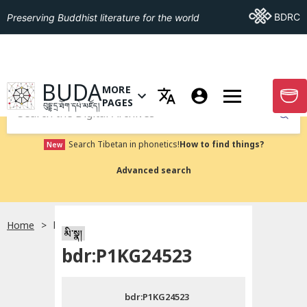
Go To BDRC
BDRC
Preserving Buddhist literature for the world
GO TO HOMEPAGE
BUDA
MORE
GO T
OPEN MENU OF MORE PAGES
PAGES
བུདྡྷ་དྲ་ཐོག་དཔེ་མཛོད།
Submit
Search Tibetan in phonetics!
How to find things?
New
Advanced search
Home
bdr:P1KG24523
སྐད་ཡིག་འདེམ།
མི་སྣ།
bdr:P1KG24523
བོད་ཡིག
bdr:P1KG24523