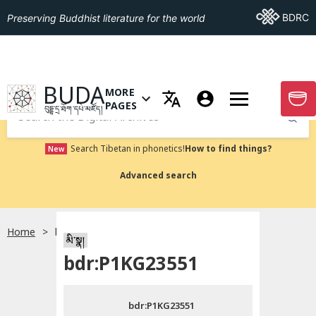
Go To BDRC
BDRC
Preserving Buddhist literature for the world
GO TO HOMEPAGE
BUDA
MORE
GO T
OPEN MENU OF MORE PAGES
PAGES
བུདྡྷ་དྲ་ཐོག་དཔེ་མཛོད།
Submit
Search Tibetan in phonetics!
How to find things?
New
Advanced search
Home
bdr:P1KG23551
སྐད་ཡིག་འདེམ།
མི་སྣ།
bdr:P1KG23551
བོད་ཡིག
bdr:P1KG23551